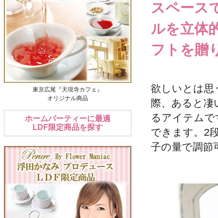
スペース
ルを立体
フトを贈
欲しいとは思
東京広尾『天現寺カフェ』
オリジナル商品
際、あると凄
るアイテムで
ホームパーティーに最適
LDF限定商品を探す
できます。2
子の量で調節