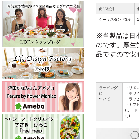
商品種別
ケーキスタンド3段
※当製品は日
のです。厚生
品ですので安
ラッピング
・リボ
に
・ホワ
ついて
・ラッ
・ギフ
(カー
可)