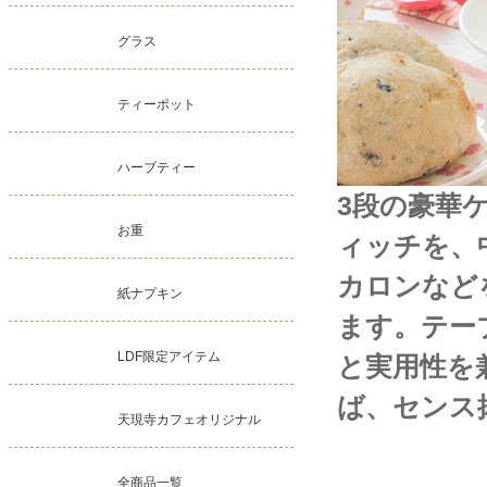
グラス
ティーポット
ハーブティー
3段の豪華
お重
ィッチを、
カロンなど
紙ナプキン
ます。テー
LDF限定アイテム
と実用性を
ば、センス
天現寺カフェオリジナル
全商品一覧