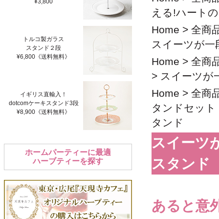
¥3,800
える!ハート
Home
>
全商
トルコ製ガラス
スイーツが一
スタンド２段
¥6,800《送料無料》
Home
>
全商
>
スイーツが
Home
>
全商
イギリス直輸入！
dotcomケーキスタンド3段
タンドセット
¥8,900《送料無料》
タンド
スイーツ
ホームパーティーに最適
スタンド
ハーブティーを探す
あると意