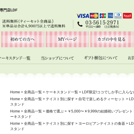
専門店LDF
Home
>
全商品一覧
>
ケーキスタンド一覧
>
LDF限定!ココでしか手に入ら
Home
>
全商品一覧
>
テイスト別に探す
>
自宅で楽しめるティーセット
>
L
スタンド
Home
>
全商品一覧
>
価格で選ぶ
>
￥5,000〜￥9,999の結婚祝いプレゼント
ーキスタンド
Home
>
全商品一覧
>
テイスト別に探す
>
ヨーロピアンテイストの食器
>
L
スタンド