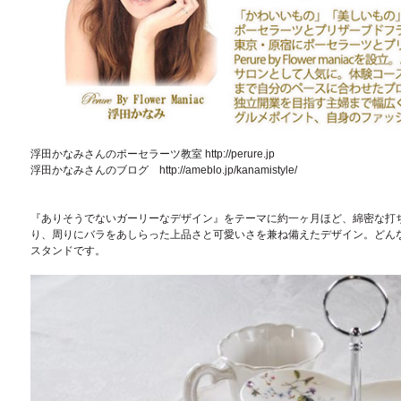
浮田かなみさんのポーセラーツ教室 http://perure.jp
浮田かなみさんのブログ http://ameblo.jp/kanamistyle/
『ありそうでないガーリーなデザイン』をテーマに約一ヶ月ほど、綿密な打
り、周りにバラをあしらった上品さと可愛いさを兼ね備えたデザイン。どん
スタンドです。