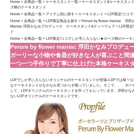
Home
>
全商品一覧
>
ケーキスタンド一覧
>
ケーキスタンド&ケーキスタン
ズ柄のケーキスタンド
Home
>
全商品一覧
>
アイテム別に探す
>
ケーキスタンド
>
LDF限定!コ
Home
>
全商品一覧
>
LDF限定商品を探す
>
Perure by flower mani
Maniac 浮田かなみプロデュース ケーキスタンド&ティーウェア
>
LDF限
ド
Home
>
全商品一覧
>
LDF限定!ココでしか手に入らない★ローズ柄のケーキ
Perure by flower maniac 浮田かなみプロデュ
ガーリーな小物や食器が好きな人が喜ぶこと間違
一つ一つ手作りで丁寧に仕上げた本格ケーキス
LDFでしか手に入らないオリジナルのケーキスタンドが登場♪LDFでは様々
なケーキスタンドがなかなか見つからず困っていました。そこで、、、ポー
して、LDFオリジナルのケーキスタンドを作ってもらっています。浮田かな
ないLDFオリジナルのケーキスタンドです。