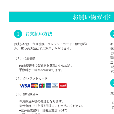
お支払いは、代金引換・クレジットカード・銀行振込
ギ
み、 三つの方法にてご利用いただけます。
※
と
送
【１】代金引換
送
商品受取時に金額をお支払いいただき、
※
手数料が一律￥324かかります。
￥
【２】クレジットカード
お
【３】銀行振込み
※お振込み後の発送となります。
（
※代金はご注文後7日以内にお支払いください。
（
●三井住友銀行 日暮里支店（647）