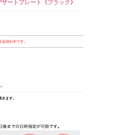
mデザートプレート《ブラック》
今品切れ中です。
。
頂きます。