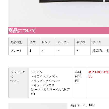
商品について
商品種別
個数
レンジ
オーブン
食洗機
サイズ
プレート
1
×
×
×
横13.7cm×縦
ラッピング
・リボン
有料
ギフトボックス
に
・ホワイトパッキン
(400
い。
ついて
・ラッピングペーパー
円)
・ギフトボックス
(カード・熨斗サービスも対応
可)
商品コード：
1050